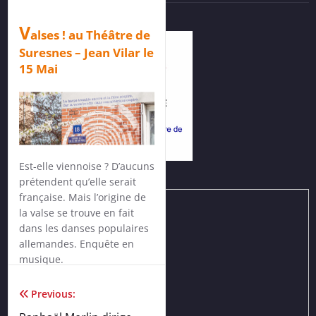
V
alses ! au Théâtre de
Suresnes – Jean Vilar le
15 Mai
Est-elle viennoise ? D’aucuns
prétendent qu’elle serait
française. Mais l’origine de
la valse se trouve en fait
dans les danses populaires
allemandes. Enquête en
musique.
Le sujet, très disputé,
Previous:
N
mérite amplement un
avigation