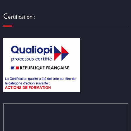
C
ertification :