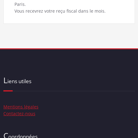
Paris.
Vous recevrez votre reçu fiscal dans le mois.
L
iens utiles
Mentions légales
Contactez-nous
C
oordonnées