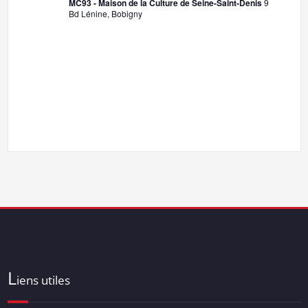
MC93 - Maison de la Culture de Seine-Saint-Denis
9
Bd Lénine, Bobigny
Lire la suite
L
iens utiles