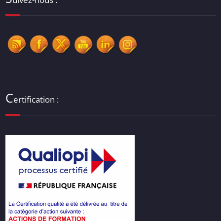
C
ertification :