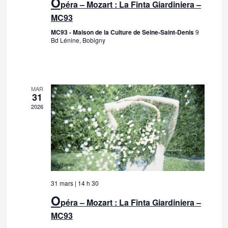
O
u
péra – Mozart : La Finta Giardiniera –
MC93
l
MC93 - Maison de la Culture de Seine-Saint-Denis
9
Bd Lénine, Bobigny
t
Lire la suite
a
t
MAR
31
i
2026
o
n
s
31 mars | 14 h 30
O
péra – Mozart : La Finta Giardiniera –
MC93