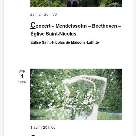
e
i
v
29 mai | 20 h 00
u
o
C
oncert – Mendelssohn – Beethoven –
e
Église Saint-Nicolas
n
s
Eglise Saint-Nicolas de Maisons-Laffitte
É
p
Lire la suite
v
è
a
n
AVR
r
e
1
2026
m
c
e
o
n
t
n
s
1 avril | 20 h 00