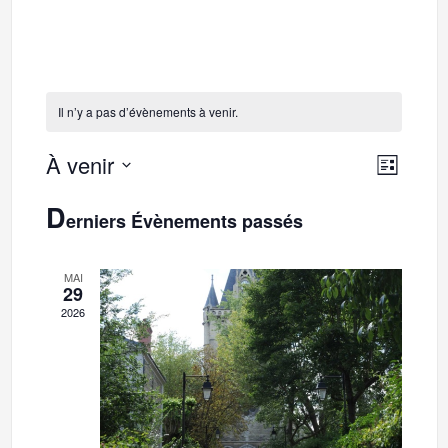
Il n’y a pas d’évènements à venir.
À venir
N
N
Liste
Sélectionnez
a
D
une
erniers Évènements passés
a
v
date.
i
v
g
MAI
29
a
i
2026
t
g
i
o
a
n
d
t