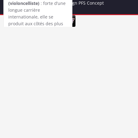
© 2018 - Web design PFS Concept
(violoncelliste)
: forte d’une
longue carrière
internationale, elle se
produit aux côtés des plus
grands (Yehudi Menuhin,
Mstislav Rostropovitch ou
Kurt Sanderling). En 2006,
elle reçoit la Victoire de la
musique dans la catégorie
Soliste de l’année. Elle est
professeure au CNSMD de
Lyon.
●
Pierre Fouchenneret
(violoniste)
: violoniste
prodige, il a enregistré plus
d’une vingtaine de disques
et se produit en soliste avec
de grands orchestres
internationaux. Il fonde en
2013 le Quatuor Strada avec