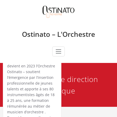
Skip
Leroy, Anne Gastinel et
to
Pierre Fouchenneret
content
prennent la direction
artistique de l’Orchestre
Ostinato
Ostinato – L'Orchestre
Fondé en 1997 sous
l’impulsion de Manuel
Rosenthal, l’Orchestre-
atelier Ostinato – qui
devient en 2023 l’Orchestre
Ostinato – soutient
Une nouvelle direction
l’émergence par l’insertion
professionnelle de jeunes
artistique
talents et apporte à ses 80
instrumentistes âgés de 18
à 25 ans, une formation
rémunérée au métier de
musicien d’orchestre .