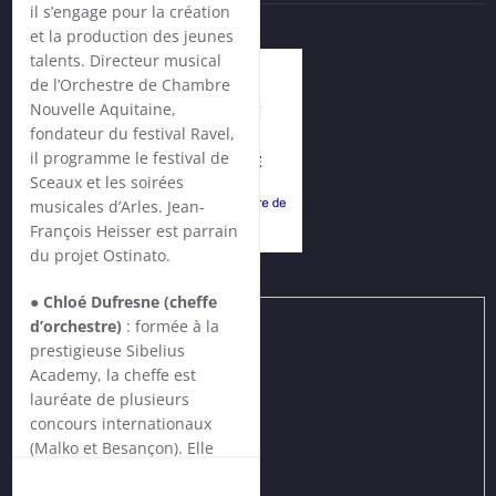
il
s’engage pour la création
et la production des jeunes
talents. Directeur musical
de l’Orchestre de Chambre
Nouvelle Aquitaine,
fondateur du festival Ravel,
il programme le festival de
Sceaux et les soirées
musicales d’Arles. Jean-
François Heisser est parrain
du projet Ostinato.
●
Chloé Dufresne (cheffe
d’orchestre)
: formée à la
prestigieuse Sibelius
Academy, la cheffe est
lauréate de plusieurs
concours internationaux
(Malko et Besançon). Elle
assiste notamment Gustavo
Dudamel à l’Orchestre