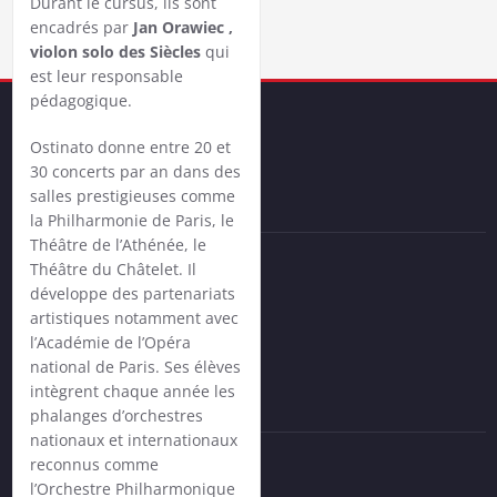
Durant le cursus, ils sont
encadrés par
Jan Orawiec
,
violon solo des Siècles
qui
est leur responsable
pédagogique.
Ostinato donne entre 20 et
30 concerts par an dans des
L
iens utiles
salles prestigieuses comme
la Philharmonie de Paris, le
Théâtre de l’Athénée, le
Théâtre du Châtelet. Il
Mentions légales
développe des partenariats
Contactez-nous
artistiques notamment avec
l’Académie de l’Opéra
national de Paris. Ses élèves
C
intègrent chaque année les
oordonnées
phalanges d’orchestres
nationaux et internationaux
reconnus comme
l’Orchestre Philharmonique
Orchestre Ostinato