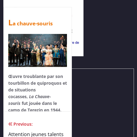
L
a chauve-souris
Œuvre troublante par son
tourbillon de quiproquos et
de situations
cocasses,
La
Chauve-
souris
fut jouée dans le
camp de Terezin en 1944,
où quelques-uns des
meilleurs musiciens
Previous:
N
avigation
d’Europe se trouvaient
Attention jeunes talents
emprisonnés par les nazis.